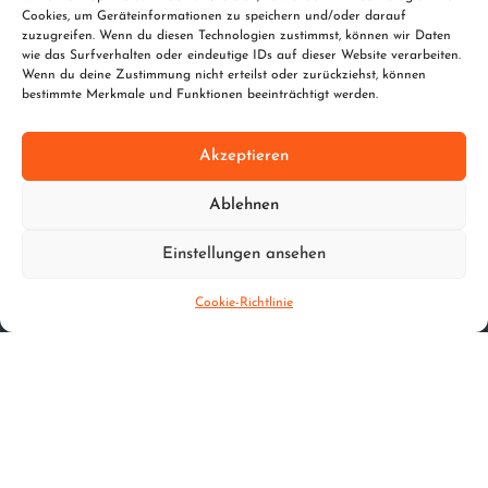
Cookies, um Geräteinformationen zu speichern und/oder darauf
zuzugreifen. Wenn du diesen Technologien zustimmst, können wir Daten
Kontakt
wie das Surfverhalten oder eindeutige IDs auf dieser Website verarbeiten.
Wenn du deine Zustimmung nicht erteilst oder zurückziehst, können
bestimmte Merkmale und Funktionen beeinträchtigt werden.
info@metallfischer.de
www.metallfischer.de
Akzeptieren
Mobil | 01706397608
Telefon | 09638/939681
Ablehnen
Fax | 09638/939680
Einstellungen ansehen
Rechtliches
Cookie-Richtlinie
Impressum
Datenschutz
© metallfischer GmbH 2024 | Umsetzung
BEWEGTERBLICK
Agentur für Film und Kommunikation GmbH