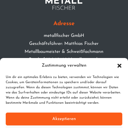
Adresse
metallfischer GmbH
Geschäftsführer: Matthias Fischer
Metallbaumeister & Schweißfachmann
Poxdorf 10 | 95698 Neualbenreuth
Zustimmung verwalten
Handelsregister | HBR6367
Um dir ein optimales Erlebnis zu bieten, verwenden wir Technologien wie
Cookies, um Geräteinformationen zu speichern und/oder darauf
Kontakt
zuzugreifen. Wenn du diesen Technologien zustimmst, können wir Daten
wie das Surfverhalten oder eindeutige IDs auf dieser Website verarbeiten.
info@metallfischer.de
Wenn du deine Zustimmung nicht erteilst oder zurückziehst, können
bestimmte Merkmale und Funktionen beeinträchtigt werden.
www.metallfischer.de
Mobil | 01706397608
Akzeptieren
Telefon | 09638/939681