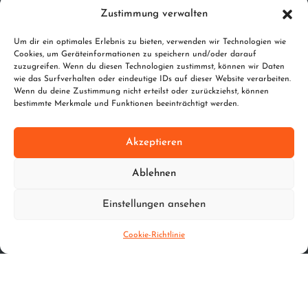
Metallbaumeister & Schweißfachmann
Zustimmung verwalten
Poxdorf 10 | 95698 Neualbenreuth
Um dir ein optimales Erlebnis zu bieten, verwenden wir Technologien wie
Handelsregister | HBR6367
Cookies, um Geräteinformationen zu speichern und/oder darauf
zuzugreifen. Wenn du diesen Technologien zustimmst, können wir Daten
wie das Surfverhalten oder eindeutige IDs auf dieser Website verarbeiten.
Kontakt
Wenn du deine Zustimmung nicht erteilst oder zurückziehst, können
bestimmte Merkmale und Funktionen beeinträchtigt werden.
info@metallfischer.de
www.metallfischer.de
Akzeptieren
Mobil | 01706397608
Telefon | 09638/939681
Ablehnen
Fax | 09638/939680
Einstellungen ansehen
Rechtliches
Cookie-Richtlinie
Impressum
Datenschutz