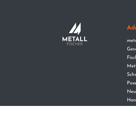
Ad
met
Ges
Fisc
Met
Sch
Poxd
Neu
Han
© metallfi