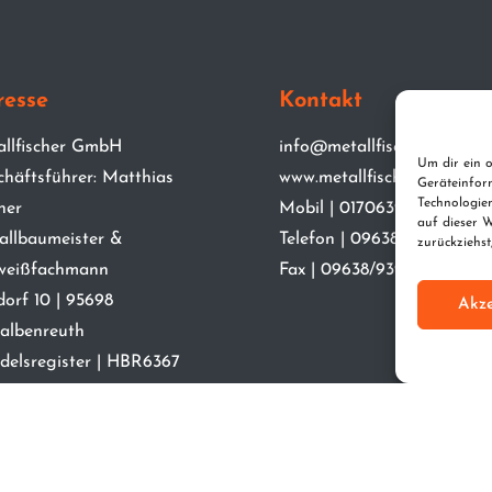
resse
Kontakt
allfischer GmbH
info@metallfischer.de
Um dir ein o
chäftsführer: Matthias
www.metallfischer.de
Geräteinfor
Technologie
her
Mobil | 01706397608
auf dieser W
allbaumeister &
Telefon | 09638/939681
zurückziehs
weißfachmann
Fax | 09638/939680
orf 10 | 95698
Akze
albenreuth
delsregister | HBR6367
scher GmbH 2024 | Umsetzung
BEWEGTERBLICK Agentur für Film und Kommunik